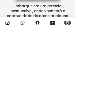
Embarque em um passeio
inesquecível, onde você terá a
oportunidade de apreciar alguns
dos melhores vinhos do Chile e
aprender sobre as técnicas de
produção de vinho.
CONFIRA E RESERVE
Valparaiso y Viña Del Mar +
Barco