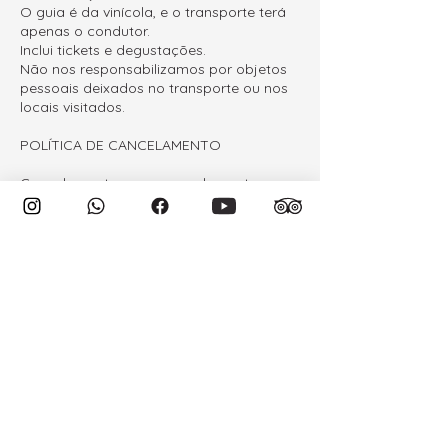
O guia é da vinícola, e o transporte terá
apenas o condutor.
Inclui tickets e degustações.
Não nos responsabilizamos por objetos
pessoais deixados no transporte ou nos
locais visitados.
POLÍTICA DE CANCELAMENTO
Cancelamentos ou reagendamentos
devem ser solicitados com 48h de
antecedência.
Reembolsos (solicitados até 48h antes)
serão feitos em até 7 dias úteis.
Cancelamentos após esse prazo
implicam multa de 100%.
O tour Alyan Sunset não permite
cancelamento ou reagendamento.
Em caso de não comparecimento (no
show), não haverá reembolso ou
remarcação.
Cancelamentos por motivos de saúde
exigem atestado médico oficial do Chile