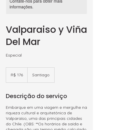
Contate-nos para obter mais
informações.
Valparaiso y Viña
Del Mar
Especial
176
Reais
R$ 176
Santiago
brasileiros
Descrição do serviço
Embarque em uma viagem e mergulhe na
riqueza cultural e arquitetônica de
Valparaíso, uma das principais cidades
do Chile. (OBS: **Os horários de saída e
chegada são um tempo médio calculado