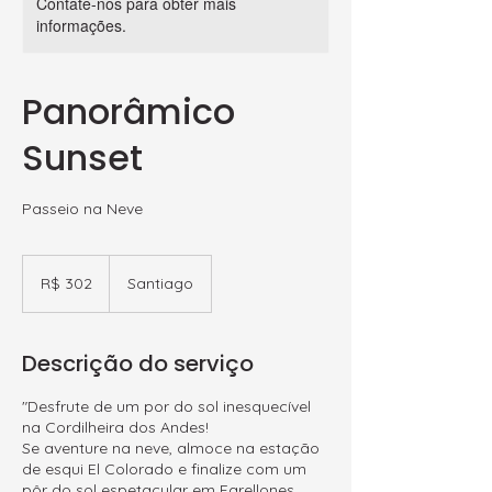
Contate-nos para obter mais
informações.
Panorâmico
Sunset
Passeio na Neve
302
Reais
R$ 302
Santiago
brasileiros
Descrição do serviço
"Desfrute de um por do sol inesquecível
na Cordilheira dos Andes!
Se aventure na neve, almoce na estação
de esqui El Colorado e finalize com um
pôr do sol espetacular em Farellones,