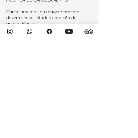
POLÍTICA DE CANCELAMENTO
Cancelamentos ou reagendamentos
devem ser solicitados com 48h de
antecedência.
Reembolsos (solicitados até 48h antes)
serão feitos em até 7 dias úteis.
Cancelamentos após esse prazo
implicam multa de 100%.
O tour Alyan Sunset não permite
cancelamento ou reagendamento.
Em caso de não comparecimento (no
show), não haverá reembolso ou
remarcação.
Cancelamentos por motivos de saúde
exigem atestado médico oficial do Chile
para reembolso ou reagendamento.
Se o cancelamento for pela agência
(condições climáticas ou segurança), o
tour será reagendado ou reembolsado
integralmente.
ATENÇÃO
O pagamento deve ser feito no momento