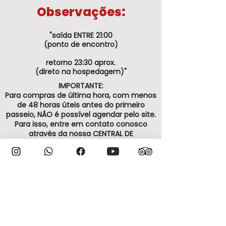
Observações:
"saída ENTRE 21:00
(ponto de encontro)
retorno 23:30 aprox.
(direto na hospedagem)"
IMPORTANTE:
Para compras de última hora, com menos
de 48 horas úteis antes do primeiro
passeio, NÃO é possível agendar pelo site.
Para isso, entre em contato conosco
através da nossa CENTRAL DE
ATENDIMENTO.
ATENÇÃO:
A VIAJAR CHILE não tem responsabilidade
sobre funcionamentos e fechamentos de
pontos turísticos, assim como dos
parques privados.