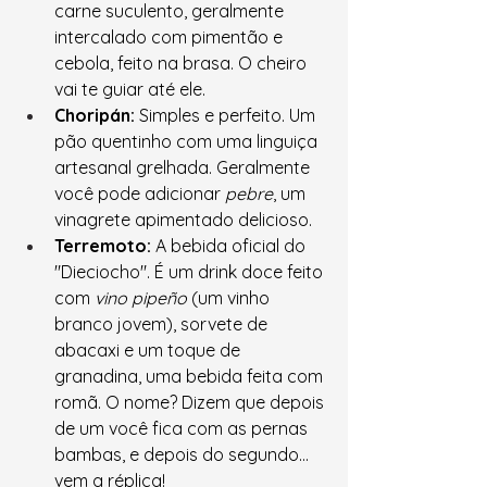
carne suculento, geralmente 
intercalado com pimentão e 
cebola, feito na brasa. O cheiro 
vai te guiar até ele.
Choripán:
 Simples e perfeito. Um 
pão quentinho com uma linguiça 
artesanal grelhada. Geralmente 
você pode adicionar 
pebre
, um 
vinagrete apimentado delicioso.
Terremoto:
 A bebida oficial do 
"Dieciocho". É um drink doce feito 
com 
vino pipeño
 (um vinho 
branco jovem), sorvete de 
abacaxi e um toque de 
granadina, uma bebida feita com 
romã. O nome? Dizem que depois 
de um você fica com as pernas 
bambas, e depois do segundo... 
vem a réplica!