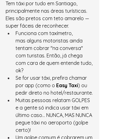
Tem táxi por tudo em Santiago, 
principalmente nas áreas turísticas. 
Eles são pretos com teto amarelo — 
super fáceis de reconhecer.
Funciona com taxímetro, 
mas alguns motoristas ainda 
tentam cobrar "na conversa" 
com turistas. Então, já chega 
com cara de quem entende tudo, 
ok?
Se for usar táxi, prefira chamar 
por app (como o 
Easy Taxi
) ou 
pedir direto no hotel/restaurante.
Muitas pessoas relatam GOLPES 
e a gente só indica usar táxi em 
último caso… NUNCA, MAS NUNCA 
pegue táxi no aeroporto (golpe 
certo)!
Um golpe comum é cobrarem um 