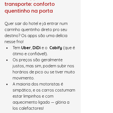
transporte: conforto 
quentinho na porta
Quer sair do hotel e já entrar num 
carrinho quentinho direto pro seu 
destino? Os apps são uma delícia 
nesse frio!
Tem 
Uber
, 
DiDi
 e o  
Cabify
 (que é 
ótimo e confiável!).
Os preços são geralmente 
justos, mas sim, podem subir nos 
horários de pico ou se tiver muito 
movimento.
A maioria dos motoristas é 
simpático, e os carros costumam 
estar limpinhos e com 
aquecimento ligado — glória a 
los calefactores!