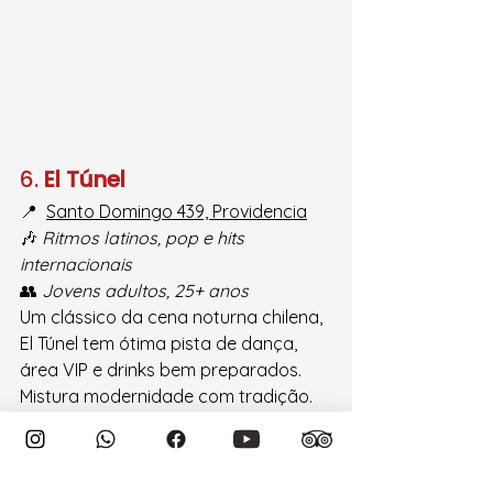
6. 
El Túnel
📍  
Santo Domingo 439, Providencia
🎶 
Ritmos latinos, pop e hits 
internacionais
👥 
Jovens adultos, 25+ anos
Um clássico da cena noturna chilena, 
El Túnel tem ótima pista de dança, 
área VIP e drinks bem preparados. 
Mistura modernidade com tradição.
Instag
ram: 
https://www.instagram.com/bareltun
el/