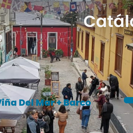
Catál
Viña Del Mar + Barco