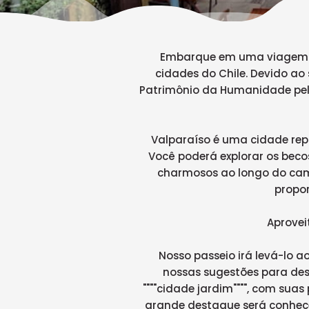
Embarque em uma viagem e 
cidades do Chile. Devido ao 
Patrimônio da Humanidade pel
Valparaíso é uma cidade repl
Você poderá explorar os becos
charmosos ao longo do cam
propo
Aprovei
Nosso passeio irá levá-lo a
nossas sugestões para desf
""""cidade jardim"""", com sua
grande destaque será conhecer