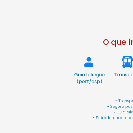
• Praia em Viña del Mar
• Visita ao Moai
O que in
Guia bilíngue
Transpo
(port/esp)
• Transp
• Seguro pas
• Guia bil
• Entrada para o pa