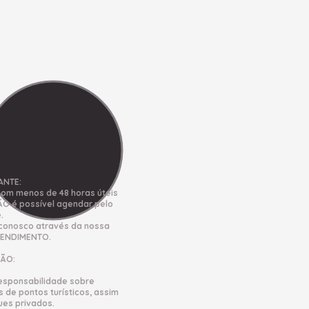
ANTE:
com menos de 48 horas úteis
ÃO é possível agendar pelo
.
 conosco através da nossa
TENDIMENTO.
ÃO:
responsabilidade sobre
de pontos turísticos, assim
es privados.