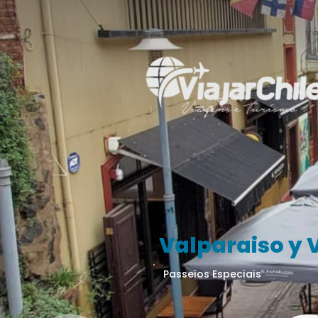
Valparaiso y 
Passeios Especiais