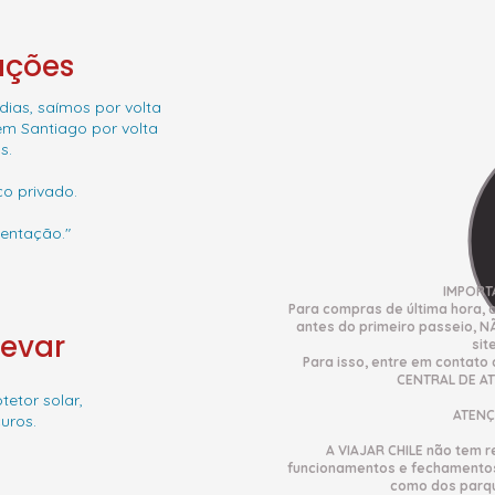
ações
dias, saímos por volta
m Santiago por volta
s.
o privado.
mentação."
IMPORT
Para compras de última hora, 
antes do primeiro passeio, N
Levar
site
Para isso, entre em contato
CENTRAL DE A
tetor solar,
ATENÇ
uros.
A VIAJAR CHILE não tem 
funcionamentos e fechamentos 
como dos parqu