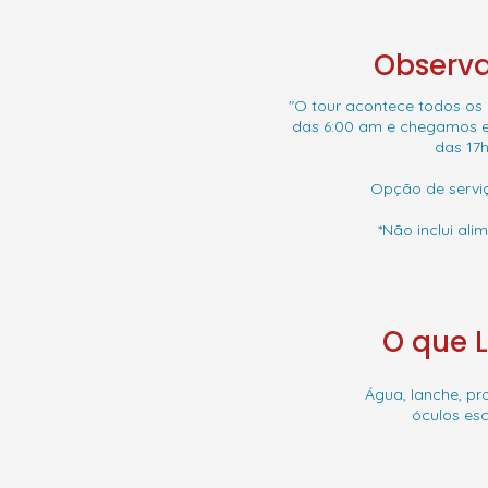
Observ
"O tour acontece todos os 
das 6:00 am e chegamos e
das 17h
Opção de serviç
*Não inclui ali
O que 
Água, lanche, pro
óculos esc