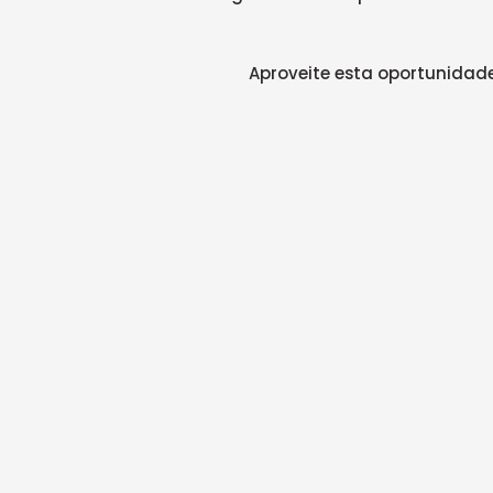
Aproveite esta oportunidade
Roteiro
• Saída Santiago
• Mercado de vinhos
• Cerro Alegre
• Cerro Concepción
• Plaza Sotomayor
• Passeio de barco
• Leões marinhos
• Relógio de flores
• Parada para almoço* (não i