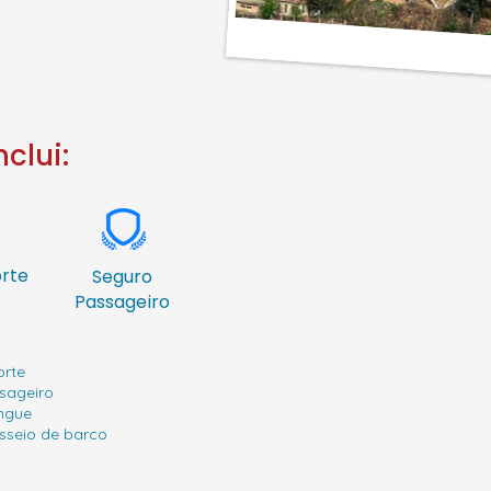
clui:
rte
Seguro
Passageiro
orte
sageiro
íngue
sseio de barco