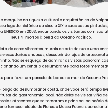
mergulhe na riqueza cultural e arquitetônica de Valpar
seu legado histórico do século XIX e suas casas pintadas
a UNESCO em 2003, encantando os visitantes com sua a
seus 41 morros à beira do Oceano Pacífico.
eta de cores vibrantes, murais de arte de rua e uma ener
 e escadarias sinuosas, descobrindo lojas de artesanato
inho. Não se esqueça de admirar as vistas panorâmicas
rcionando um cenário deslumbrante para fotos memoráv
te para fazer um passeio de barco no mar do Oceano Pací
o longo da deslumbrante costa, onde você terá tempo livr
rutar da gastronomia local. Não deixe de visitar Viña d
s praias atraentes que se tornaram o principal balneário d
 o famoso relógio de Flores, o Museu Founch, apreciar a