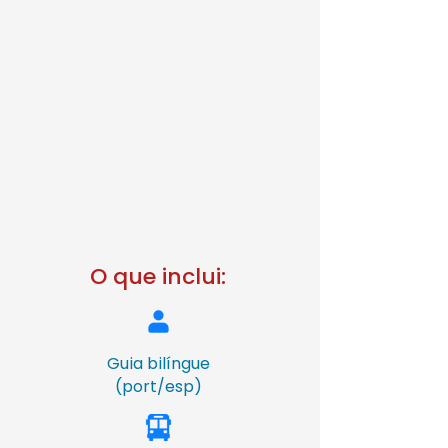
Roteiro
-Mirador Licancabur
-Laguna Diamante
-Salar de Quisquiro
-Salar de Águas Calientes
-Salar de Pujsa
-Monjes de la Pacana
O que inclui:
Guia bilíngue
(port/esp)