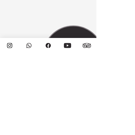
IMPORTANTE:
Para compras de última hora, com menos
de 48 horas úteis antes do primeiro
passeio, NÃO é possível agendar pelo site.
Para isso, entre em contato conosco
através da nossa CENTRAL DE
ATENDIMENTO.
ATENÇÃO:
A VIAJAR CHILE não tem responsabilidade
sobre funcionamentos e fechamentos de
pontos turísticos, assim como dos
parques privados.