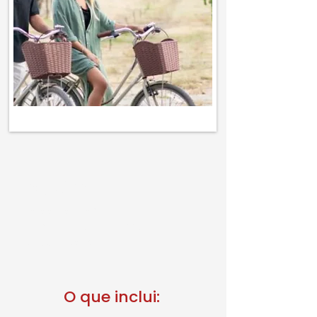
Roteiro
• Saída Santiago
• Vinícola Cousino Macul
• Templo Baha’i
O que inclui: