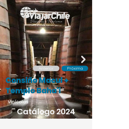
Anterior
Próxima
Consiño Macul +
Templo Baha'í
Vinícolas
Catálogo 2024