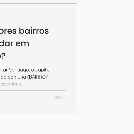
ores bairros
edar em
e?
itar Santiago, a capital
ha da comuna (BAIRRO/
stadia é...