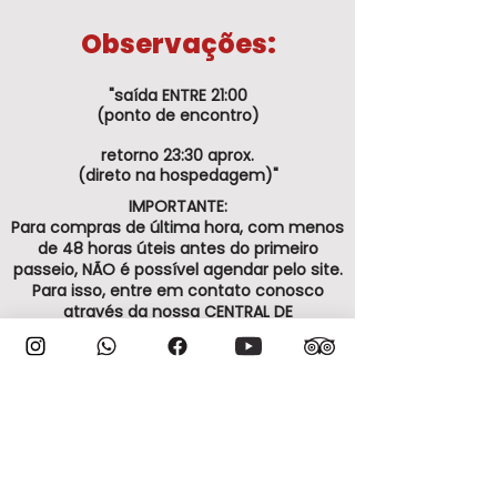
Observações:
"saída ENTRE 21:00
(ponto de encontro)
retorno 23:30 aprox.
(direto na hospedagem)"
IMPORTANTE:
Para compras de última hora, com menos
de 48 horas úteis antes do primeiro
passeio, NÃO é possível agendar pelo site.
Para isso, entre em contato conosco
através da nossa CENTRAL DE
ATENDIMENTO.
ATENÇÃO:
A VIAJAR CHILE não tem responsabilidade
sobre funcionamentos e fechamentos de
pontos turísticos, assim como dos
parques privados.