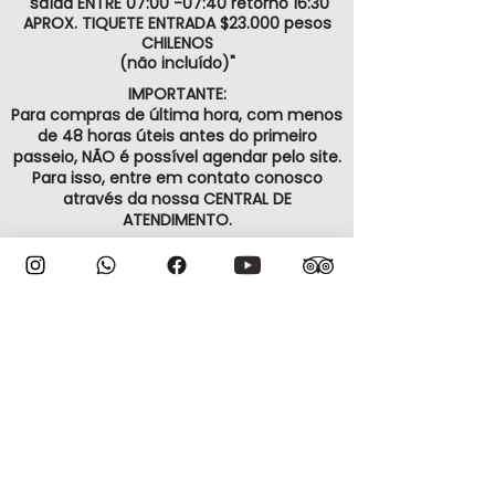
"saída ENTRE 07:00 -07:40 retorno 16:30
APROX. TIQUETE ENTRADA $23.000 pesos
CHILENOS
(não incluído)"
IMPORTANTE:
Para compras de última hora, com menos
de 48 horas úteis antes do primeiro
passeio, NÃO é possível agendar pelo site.
Para isso, entre em contato conosco
através da nossa CENTRAL DE
ATENDIMENTO.
ATENÇÃO:
A VIAJAR CHILE não tem responsabilidade
sobre funcionamentos e fechamentos de
pontos turísticos, assim como dos
parques privados.
Tours em modalidade compartilhada
estão sujeitos a disponibilidades da
agência.
Cancelamento e reagendamentos por