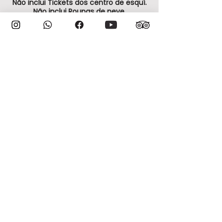
Não inclui Tickets dos centro de esquí.
Não inclui Roupas de neve.
Temos disponibilidade de tour todos os
dias e existe a opção de serviço privado.
AGENDAMENTO NO MÍNIMO 48 HORAS
ANTES DO PASSEIO!."
IMPORTANTE:
Para compras de última hora, com menos
de 48 horas úteis antes do primeiro
passeio, NÃO é possível agendar pelo site.
Para isso, entre em contato conosco
através da nossa CENTRAL DE
ATENDIMENTO.
ATENÇÃO:
A VIAJAR CHILE não tem responsabilidade
sobre funcionamentos e fechamentos de
pontos turísticos, assim como dos
parques privados.