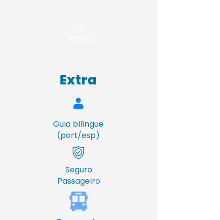
R$
240,00
por
pessoa
Extra
Guia bilíngue
(port/esp)
Seguro
Passageiro