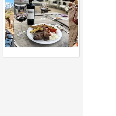
Roteiro
- Saída Santiago
- Passeio pela Vinícola
- Degustações de vinhos